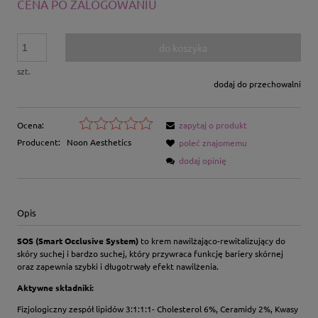
CENA PO ZALOGOWANIU
do koszyka
szt.
dodaj do przechowalni
Ocena:
zapytaj o produkt
Producent:
Noon Aesthetics
poleć znajomemu
dodaj opinię
Opis
SOS (Smart Occlusive System)
to krem nawilżająco-rewitalizujący do
skóry suchej i bardzo suchej, który przywraca funkcję bariery skórnej
oraz zapewnia szybki i długotrwały efekt nawilżenia.
Aktywne składniki:
Fizjologiczny zespół lipidów 3:1:1:1- Cholesterol 6%, Ceramidy 2%, Kwasy