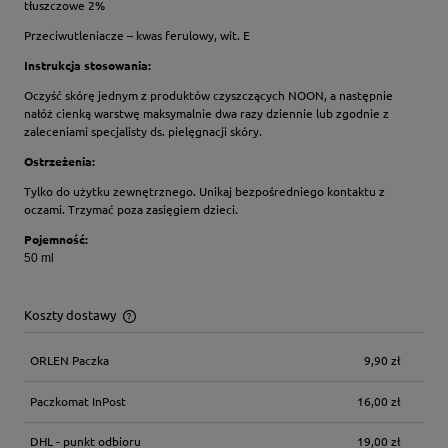
tłuszczowe 2%
Przeciwutleniacze – kwas ferulowy, wit. E
Instrukcja stosowania:
Oczyść skórę jednym z produktów czyszczących NOON, a następnie
nałóż cienką warstwę maksymalnie dwa razy dziennie lub zgodnie z
zaleceniami specjalisty ds. pielęgnacji skóry.
Ostrzeżenia:
Tylko do użytku zewnętrznego. Unikaj bezpośredniego kontaktu z
oczami. Trzymać poza zasięgiem dzieci.
Pojemność:
50 ml
Koszty dostawy
Cena nie zawiera ewentualnych kosztów płatności
ORLEN Paczka
9,90 zł
Paczkomat InPost
16,00 zł
DHL - punkt odbioru
19,00 zł