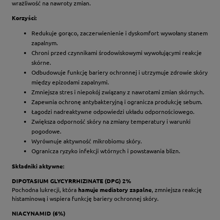
wrażliwość na nawroty zmian.
Korzyści:
Redukuje gorąco, zaczerwienienie i dyskomfort wywołany stanem
zapalnym.
Chroni przed czynnikami środowiskowymi wywołującymi reakcje
skórne.
Odbudowuje funkcję bariery ochronnej i utrzymuje zdrowie skóry
między epizodami zapalnymi.
Zmniejsza stres i niepokój związany z nawrotami zmian skórnych.
Zapewnia ochronę antybakteryjną i ogranicza produkcję sebum.
Łagodzi nadreaktywne odpowiedzi układu odpornościowego.
Zwiększa odporność skóry na zmiany temperatury i warunki
pogodowe.
Wyrównuje aktywność mikrobiomu skóry.
Ogranicza ryzyko infekcji wtórnych i powstawania blizn.
Składniki aktywne:
DIPOTASIUM GLYCYRRHIZINATE (DPG) 2%
Pochodna lukrecji, która
hamuje mediatory zapalne
, zmniejsza reakcję
histaminową i wspiera funkcję bariery ochronnej skóry.
NIACYNAMID (6%)