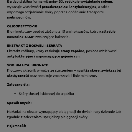
Bardzo stabilna forma witaminy B3,
redukuje wydzielanie sebum
,
wykazuje właściwości
przeciwzapalne i antybakteryjne
, a także
wspomaga rozjaśnianie skóry poprzez opóźnianie transportu
melanosomów.
OLIGOPEPTYD-10
Biomimetyczny peptyd złożony z 15 aminokwasów, który
naśladuje
naturalne cAMP
zwalczające bakterie.
EKSTRAKT Z BOSWELII SERRATA
Ekstrakt roślinny, który
redukuje stany zapalne
, posiada właściwości
antybakteryjne i wspomagające gojenie ran
.
SODIUM HYALURONATE
Kluczowy składnik w walce ze starzeniem –
nawilża skórę, zwiększa jej
elastyczność
oraz redukuje zmarszczki i linie mimiczne.
Zalecane dla:
Skóry tłustej i skłonnej do trądziku
Sposób użycia:
Nakładać na obszar wymagający pielęgnacji do dwóch razy dziennie lub
zgodnie z zaleceniami specjalisty pielęgnacji skóry.
Pojemność: