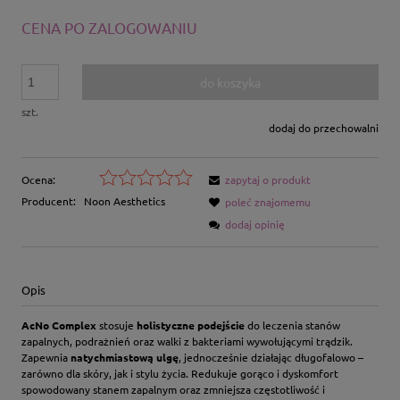
CENA PO ZALOGOWANIU
do koszyka
szt.
dodaj do przechowalni
Ocena:
zapytaj o produkt
Producent:
Noon Aesthetics
poleć znajomemu
dodaj opinię
Opis
AcNo Complex
stosuje
holistyczne podejście
do leczenia stanów
zapalnych, podrażnień oraz walki z bakteriami wywołującymi trądzik.
Zapewnia
natychmiastową ulgę
, jednocześnie działając długofalowo –
zarówno dla skóry, jak i stylu życia. Redukuje gorąco i dyskomfort
spowodowany stanem zapalnym oraz zmniejsza częstotliwość i