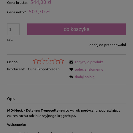
544,00 zł
Cena brutto:
503,70 zł
Cena netto:
do koszyka
szt.
dodaj do przechowalni
Ocena:
zapytaj o produkt
Producent:
Guna Tropokolagen
poleć znajomemu
dodaj opinię
Opis
MD-Neck - Kolagen
Tropocollagen
to wyrób medyczny, poprawiający
zakres ruchu odcinka szyjnego kręgosłupa.
Wskazania: