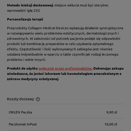
Metoda iniekcji dostawowej:
miejsce wkłucia musi być sterylne;
wprowadzić igłę 22G
Personalizacja terapii
Preprodukty Collagen Medical Devices wykazują działanie synergistyczne
w rozwiązywaniu wielu problemów estetycznych, dermatologicznych i
zdrowotnych. W zależności od potrzeb pacjenta podaje się odpowiedni
produkt lub kombinację preparatów w celu uzyskania optymalnego
efektu. Częstotliwość i ilość wykonywanych zabiegów jest również
ustalana indywidualnie w oparciu o takie czynniki jak rodzaj leczonego
problemu i wiele innych.
Produkt do użytku
wyłącznie przez profesjonalistów
.
Dokonując zakupu
oświadczasz, że jesteś lekarzem lub kosmetologiem przeszkolonym z
zakresu medycyny estetycznej.
Koszty dostawy
Cena nie zawiera ewentualnych kosztów płatności
ORLEN Paczka
9,90 zł
Paczkomat InPost
16,00 zł