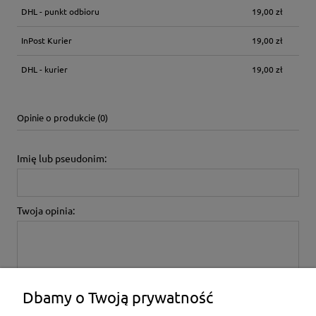
DHL - punkt odbioru
19,00 zł
InPost Kurier
19,00 zł
DHL - kurier
19,00 zł
Opinie o produkcie (0)
Imię lub pseudonim:
Twoja opinia:
Dbamy o Twoją prywatność
wyślij